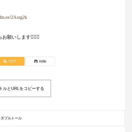
/lin.ee/2Asrg2k
願いします🙇🏻‍♂️
RSS
note
トルとURLをコピーする
,
ダブルトール