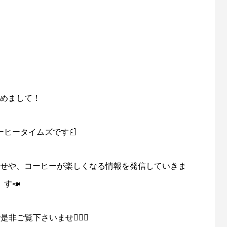
【じぶんのカフェ】をつくりたい人 大募集‼️
ダブルトールの「最高の1杯」を、共にサーブ
出来るダブルトール（DoubleTall）カフェのパ
ートナーになりませんか？
店舗型のカフェでの勤務では味わえない「コ
ーヒートラック」ならではの楽しみ・やりが
い・接客やバリスタスキルの向上をぜひ！
めまして！
もちろん店舗型のカフェとしてのOPENも可
能です！
ご興味ある方はまずはお問合せください。
ーヒータイムズです📰
せや、コーヒーが楽しくなる情報を発信していきま
す📣
ご覧下さいませ💁🏻‍♂️