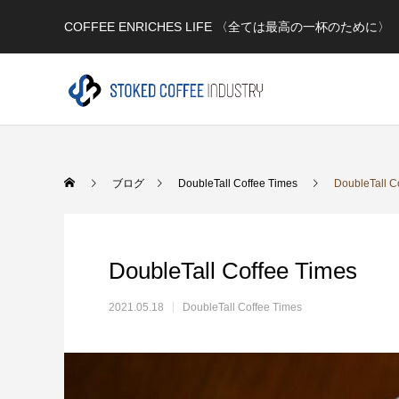
COFFEE ENRICHES LIFE 〈全ては最高の一杯のために〉
Warning
/home/xs979333/stok
ブログ
DoubleTall Coffee Times
DoubleTall C
73
Warning
/home/xs979333/stok
Warning
content/themes/anthem_tcd083/functions/menu.php
DoubleTall Coffee Times
2021.05.18
DoubleTall Coffee Times
一般向け
生活スタイルに合わせて 最高の１杯を楽しむ‼️ ★店舗★