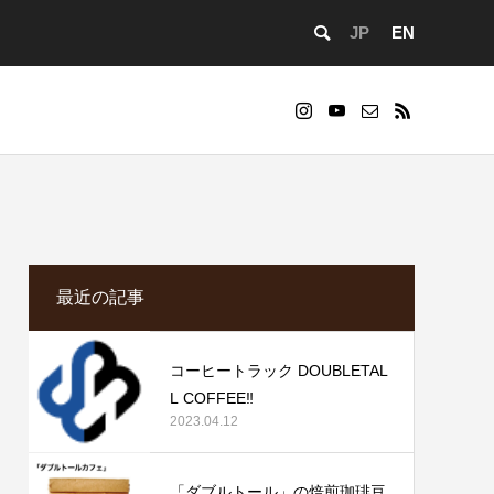
JP
EN
cd083/functions/menu.php
73
Warning
ontent/themes/anthem_tcd083/functions/menu.php
cd083/functions/menu.php
84
ml/wp-
最近の記事
コーヒートラック DOUBLETAL
L COFFEE‼️
2023.04.12
事業者向け
」カフェ経営を始めるサポートを提供しています。
「ダブルトール」の焙煎珈琲豆