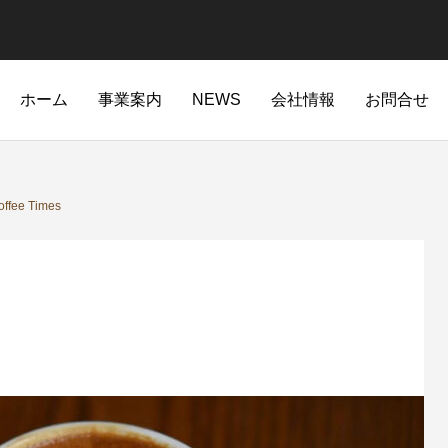
ホーム
事業案内
NEWS
会社情報
お問合せ
edcoffee-industry.com/public_html/wp-content/themes/anthem_t
/home/xs979333/stokedcoffee-industry.com/public_html/wp-c
offee Times
edcoffee-industry.com/public_html/wp-content/themes/anthem_t
/home/xs979333/stokedcoffee-industry.com/public_ht
84
ご自宅へ配送★あなたの街へ出店
「最高の１杯を淹れる