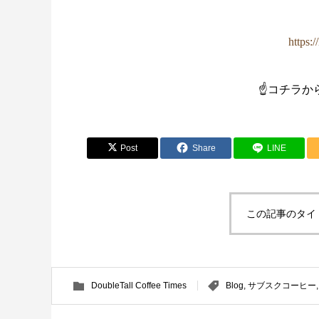
https:/
☝コチラからお
Post
Share
LINE
この記事のタイ
DoubleTall Coffee Times
Blog
,
サブスクコーヒー