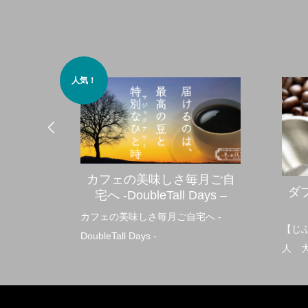
人気！
カフェの美味しさ毎月ご自
ダ
宅へ -DoubleTall Days –
カフェの美味しさ毎月ご自宅へ -
【じ
DoubleTall Days -
人 大
ダブ
にサ
（Do