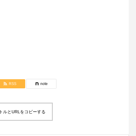
空きスペースの広さに合わせ、室内ならエス
プレッソマシーン単体や、室外ならBOXタイ
プやキッチンカータイプなど幅広くご用意し
ております。
RSS
note
トルとURLをコピーする