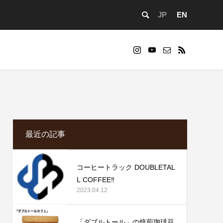
JP
EN
cd083/functions/menu.php
73
Warning
ontent/themes/anthem_tcd083/functions/menu.php
cd083/functions/menu.php
84
ml/wp-
最近の記事
コーヒートラック DOUBLETAL
L COFFEE‼️
2023.04.12
事業者向け
」カフェ経営を始めるサポートを提供しています。
「ダブルトール」の焙煎珈琲豆