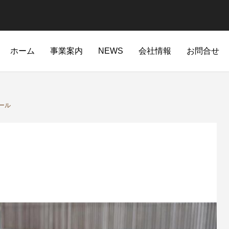
ホーム
事業案内
NEWS
会社情報
お問合せ
edcoffee-industry.com/public_html/wp-content/themes/anthem_t
/home/xs979333/stokedcoffee-industry.com/public_html/wp-c
ール
edcoffee-industry.com/public_html/wp-content/themes/anthem_t
/home/xs979333/stokedcoffee-industry.com/public_ht
84
ご自宅へ配送★あなたの街へ出店
「最高の１杯を淹れる