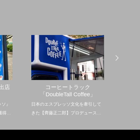
出店
コーヒートラック
「DoubleTall Coffee」
ッソ』
日本のエスプレッソ文化を牽引して
獲得☕️
きた【齊藤正二郎】プロデュースの
店がお
新たなカフェスタイル
高に美