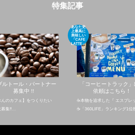
特集記事
あなた史
上最高に
美味しい
「CAFE
LATTE」
ブルトール・パートナー
「コーヒートラック」
募集中 !!
依頼はこちら！
ぶんのカフェ】をつくりたい
☕️本物を追求した『 エスプレ
募集‼️
☕️「360LIFE」ランキング1位
ルトールの「最高の1杯」を、共
妥協を許さない自家焙煎☕️当
ーブ出来るダブルトール
作りするのは「あなた史上最
ubleTall）カフェのパートナー
味しいCAFE LATTE」です。