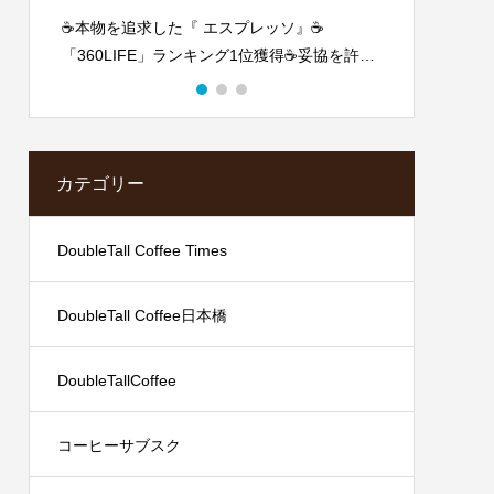
☕️本物を追求した『 エスプレッソ』☕️
日本の
「360LIFE」ランキング1位獲得☕️妥協を許さ
藤正二
ない自家焙煎☕️当店がお作りするのは「あな
イル
た史上最高に美味しいCAFE LATTE」です。
カテゴリー
DoubleTall Coffee Times
DoubleTall Coffee日本橋
DoubleTallCoffee
コーヒーサブスク