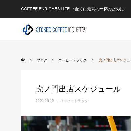
COFFEE ENRICHES LIFE 〈全ては最高の一杯のために〉
Warning
/home/xs979333/stok
ブログ
コーヒートラック
虎ノ門出店スケジュ
73
Warning
/home/xs979333/stok
Warning
content/themes/anthem_tcd083/functions/menu.php
虎ノ門出店スケジュール
2021.08.12
コーヒートラック
一般向け
生活スタイルに合わせて 最高の１杯を楽しむ‼️ ★店舗★